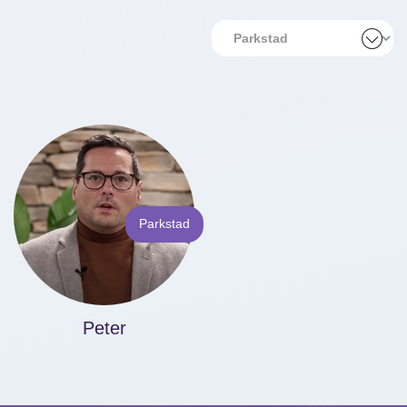
Filter
op:
Alles
Parkstad
Credohuis
Parkstad
Pelt
Peter